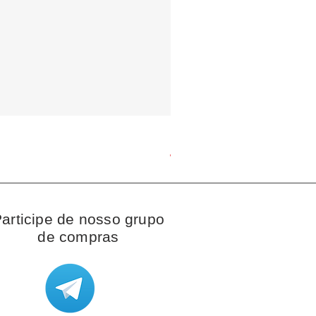
Brazalete de fios Pandora
Preço
JP¥ 8.300
articipe de nosso grupo
de compras