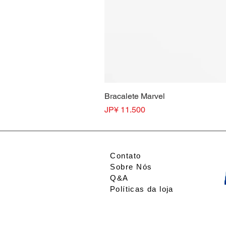
Bracalete Marvel
Preço
JP¥ 11.500
Contato
Sobre Nós
Q&A
Políticas da loja