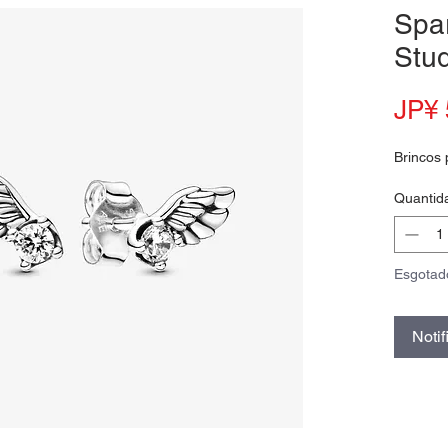
Spar
Stud
JP¥ 
Brincos 
Quantid
Esgotad
Noti