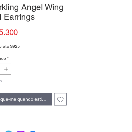
kling Angel Wing
 Earrings
Preço
5.300
prata S925
ade
*
o
fique-me quando estiver disponível