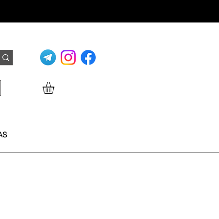
Login
AS