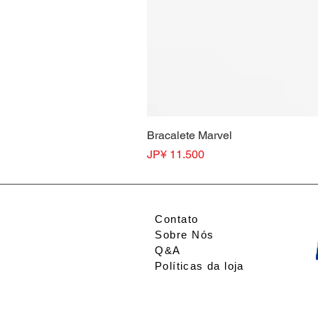
Bracalete Marvel
Preço
JP¥ 11.500
Contato
Sobre Nós
Q&A
Políticas da loja