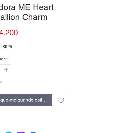
dora ME Heart
allion Charm
Preço
4.200
 : S925
ade
*
o
fique-me quando estiver disponível