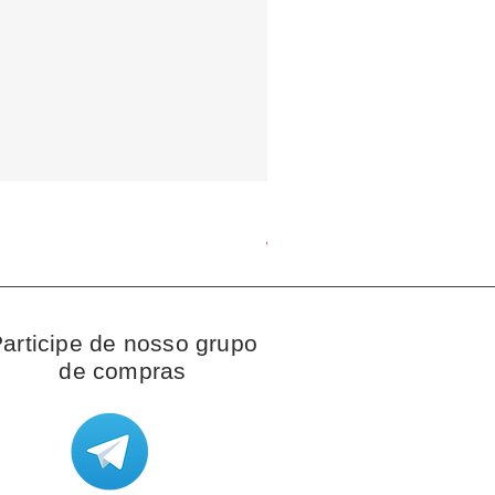
Brazalete de fios Pandora
Preço
JP¥ 8.300
articipe de nosso grupo
de compras