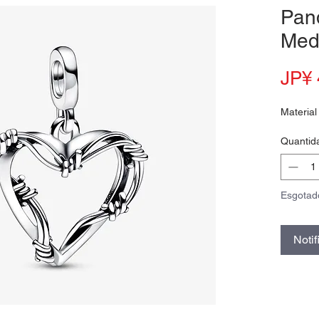
Pan
Med
JP¥ 
Material
Quantid
Esgotad
Noti