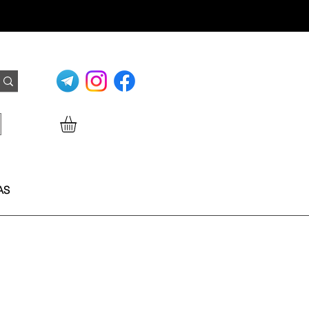
Login
AS