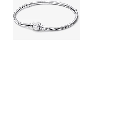
マーベルブレスレット
パンドラの糸ブレスレ
価格
価格
￥11,500
￥8,300
コンタクト
私たちについて
よくある質問
店舗ポリシー