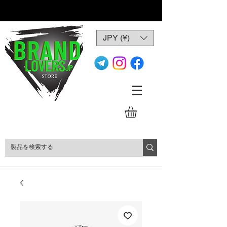
JPY (¥)