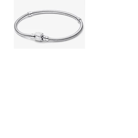
マーベルブレスレット
パンドラの糸ブレスレ
価格
価格
￥11,500
￥8,300
コンタクト
私たちについて
よくある質問
店舗ポリシー