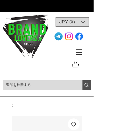
JPY (¥)