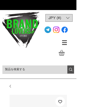
JPY (¥)