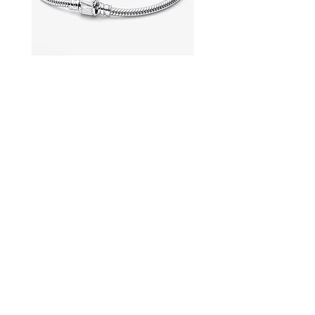
マーベルブレスレット
パンドラの糸ブレスレ
価格
価格
￥11,500
￥8,300
コンタクト
私たちについて
よくある質問
店舗ポリシー
ショッピンググループ
に参加