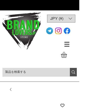
JPY (¥)