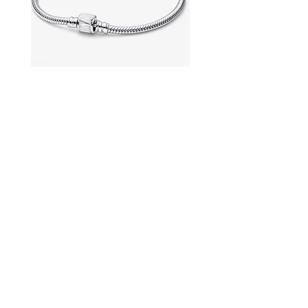
マーベルブレスレット
パンドラの糸ブレスレ
価格
価格
￥11,500
￥8,300
コンタクト
私たちについて
よくある質問
店舗ポリシー
ショッピンググループ