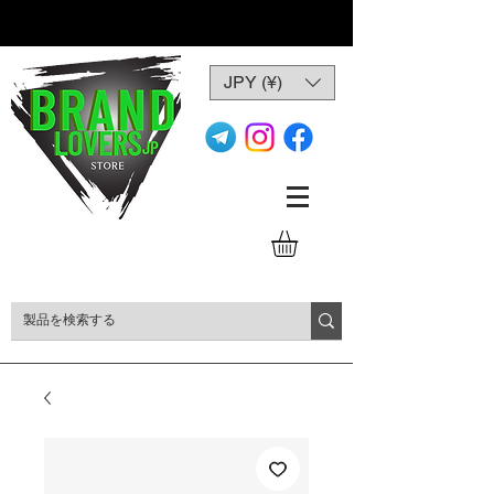
JPY (¥)